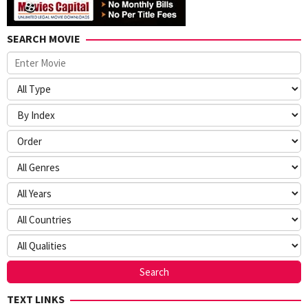
SEARCH MOVIE
TEXT LINKS