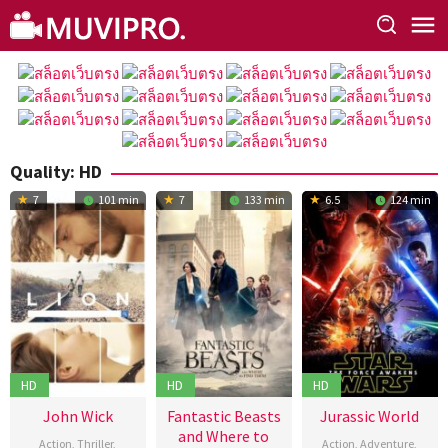
Skip
to
content
Quality:
HD
7
101 min
7
133 min
6.5
124 min
HD
HD
HD
John Wick
Fantastic Beasts
Jurassic World
and Where to
Action
,
Thriller
,
Action
,
Adventure
,