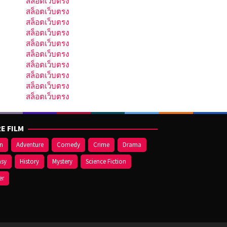
สล็อตเว็บตรง
สล็อตเว็บตรง
สล็อตเว็บตรง
สล็อตเว็บตรง
สล็อตเว็บตรง
สล็อตเว็บตรง
สล็อตเว็บตรง
สล็อตเว็บตรง
สล็อตเว็บตรง
สล็อตเว็บตรง
E FILM
on
Adventure
Comedy
Crime
Drama
asy
History
Mystery
Science Fiction
er