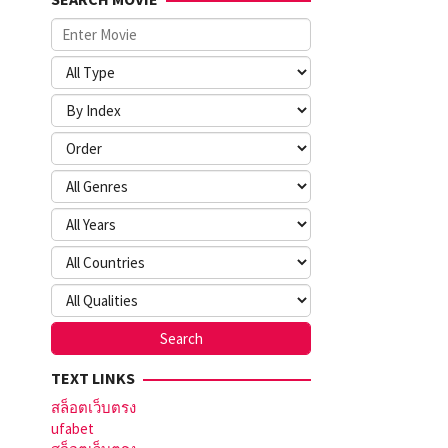
TEXT LINKS
สล็อตเว็บตรง
ufabet