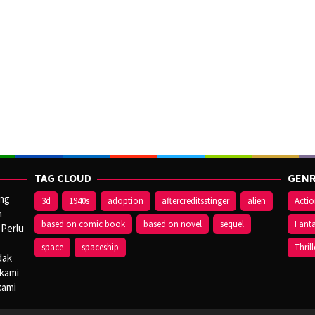
TAG CLOUD
GENR
ang
3d
1940s
adoption
aftercreditsstinger
alien
Acti
n
based on comic book
based on novel
sequel
Fant
 Perlu
space
spaceship
Thrill
dak
 kami
kami