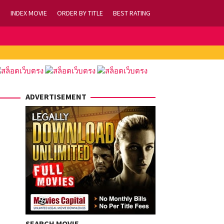
INDEX MOVIE
ORDER BY TITLE
BEST RATING
ADVERTISEMENT
SEARCH MOVIE