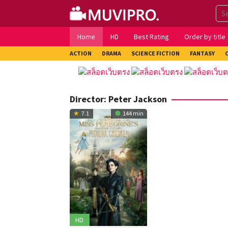
Skip
to
content
Home
HD
Best Rating
Order by title
ACTION
DRAMA
SCIENCE FICTION
FANTASY
Director:
Peter Jackson
7.1
144 min
HD