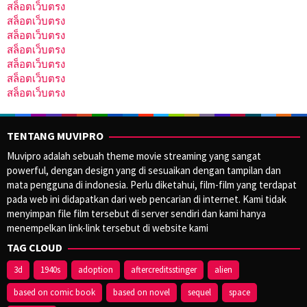
สล็อตเว็บตรง
สล็อตเว็บตรง
สล็อตเว็บตรง
สล็อตเว็บตรง
สล็อตเว็บตรง
สล็อตเว็บตรง
สล็อตเว็บตรง
TENTANG MUVIPRO
Muvipro adalah sebuah theme movie streaming yang sangat
powerful, dengan design yang di sesuaikan dengan tampilan dan
mata pengguna di indonesia. Perlu diketahui, film-film yang terdapat
pada web ini didapatkan dari web pencarian di internet. Kami tidak
menyimpan file film tersebut di server sendiri dan kami hanya
menempelkan link-link tersebut di website kami
TAG CLOUD
3d
1940s
adoption
aftercreditsstinger
alien
based on comic book
based on novel
sequel
space