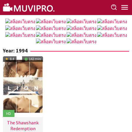
Skip
to
content
Year:
1994
8.4
142 min
HD
The Shawshank
Redemption