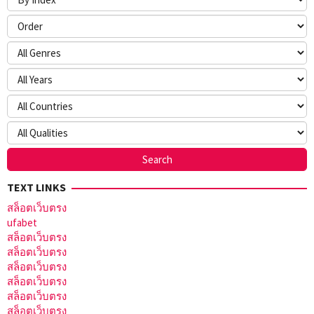
TEXT LINKS
สล็อตเว็บตรง
ufabet
สล็อตเว็บตรง
สล็อตเว็บตรง
สล็อตเว็บตรง
สล็อตเว็บตรง
สล็อตเว็บตรง
สล็อตเว็บตรง