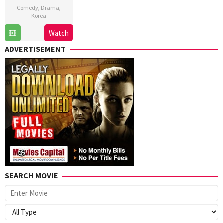
Comedy
,
Drama
,
Korea
5
Korean
Watch
Jan
Broadcasting
ADVERTISEMENT
2009
System
SEARCH MOVIE