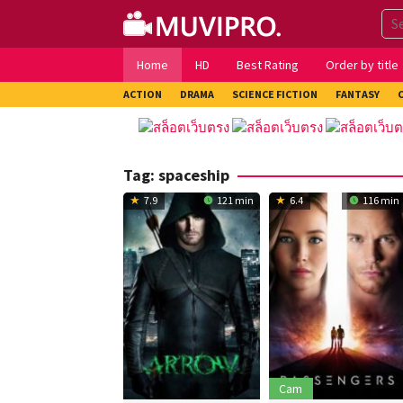
Skip
to
content
Home
HD
Best Rating
Order by title
ACTION
DRAMA
SCIENCE FICTION
FANTASY
Tag:
spaceship
7.9
121 min
6.4
116 min
Cam