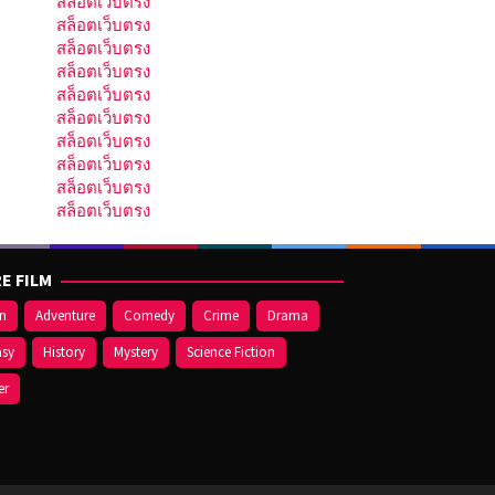
สล็อตเว็บตรง
สล็อตเว็บตรง
สล็อตเว็บตรง
สล็อตเว็บตรง
สล็อตเว็บตรง
สล็อตเว็บตรง
สล็อตเว็บตรง
สล็อตเว็บตรง
สล็อตเว็บตรง
สล็อตเว็บตรง
E FILM
on
Adventure
Comedy
Crime
Drama
asy
History
Mystery
Science Fiction
er