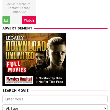
Action
,
Adventure
,
Fantasy
,
Science
Fiction
,
USA
15
J.J.
Watch
Dec
Abrams
ADVERTISEMENT
2015
SEARCH MOVIE