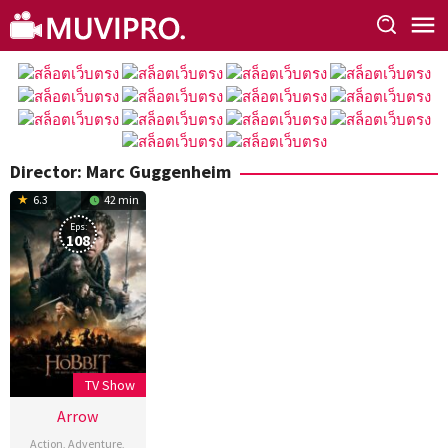
Skip
to
content
Director:
Marc Guggenheim
6.3
42 min
Eps:
108
TV Show
Arrow
Action
,
Adventure
,