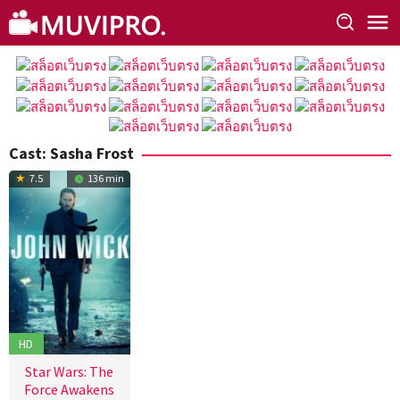
Skip
to
content
Cast:
Sasha Frost
7.5
136 min
HD
Star Wars: The
Force Awakens