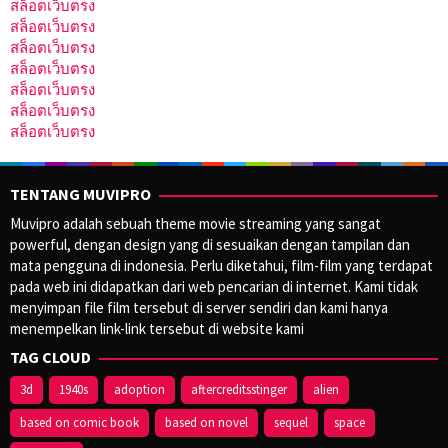
สล็อตเว็บตรง
สล็อตเว็บตรง
สล็อตเว็บตรง
สล็อตเว็บตรง
สล็อตเว็บตรง
สล็อตเว็บตรง
สล็อตเว็บตรง
TENTANG MUVIPRO
Muvipro adalah sebuah theme movie streaming yang sangat
powerful, dengan design yang di sesuaikan dengan tampilan dan
mata pengguna di indonesia. Perlu diketahui, film-film yang terdapat
pada web ini didapatkan dari web pencarian di internet. Kami tidak
menyimpan file film tersebut di server sendiri dan kami hanya
menempelkan link-link tersebut di website kami
TAG CLOUD
3d
1940s
adoption
aftercreditsstinger
alien
based on comic book
based on novel
sequel
space