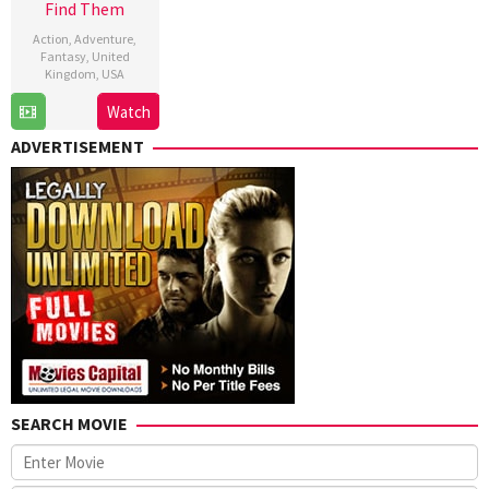
Find Them
Action
,
Adventure
,
Fantasy
,
United
Kingdom
,
USA
16
Anna
Watch
Nov
Worley
,
ADVERTISEMENT
2016
David
Yates
SEARCH MOVIE