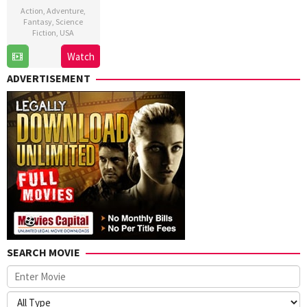
Action
,
Adventure
,
Fantasy
,
Science
Fiction
,
USA
15
J.J.
Watch
Dec
Abrams
ADVERTISEMENT
2015
SEARCH MOVIE