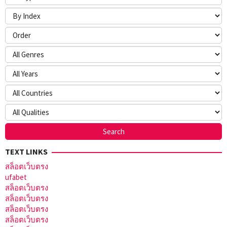
TEXT LINKS
สล็อตเว็บตรง
ufabet
สล็อตเว็บตรง
สล็อตเว็บตรง
สล็อตเว็บตรง
สล็อตเว็บตรง