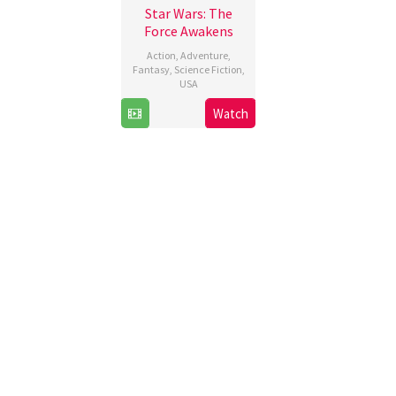
Star Wars: The
Force Awakens
Action
,
Adventure
,
Fantasy
,
Science Fiction
,
USA
15
J.J.
Watch
Dec
Abrams
2015