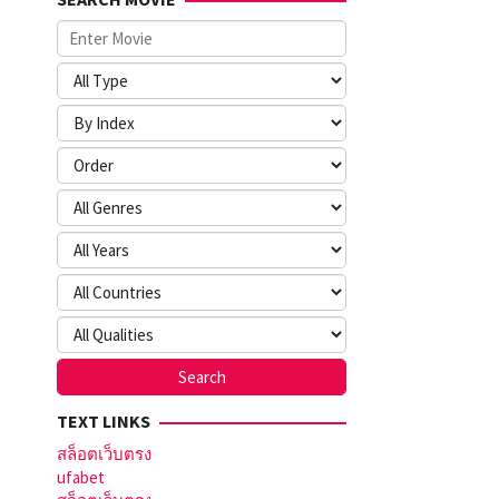
TEXT LINKS
สล็อตเว็บตรง
ufabet