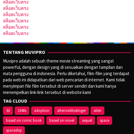
สล็อตเว็บตรง
สล็อตเว็บตรง
สล็อตเว็บตรง
สล็อตเว็บตรง
สล็อตเว็บตรง
สล็อตเว็บตรง
TENTANG MUVIPRO
Muvipro adalah sebuah theme movie streaming yang sangat
powerful, dengan design yang di sesuaikan dengan tampilan dan
mata pengguna di indonesia. Perlu diketahui, film-film yang terdapat
pada web ini didapatkan dari web pencarian di internet. Kami tidak
menyimpan file film tersebut di server sendiri dan kami hanya
menempelkan link-link tersebut di website kami
TAG CLOUD
3d
1940s
adoption
aftercreditsstinger
alien
based on comic book
based on novel
sequel
space
spaceship