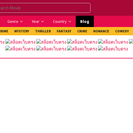
Genre
Year
Country
Blog
CRIME
MYSTERY
THRILLER
FANTASY
CRIME
ROMANCE
COMEDY