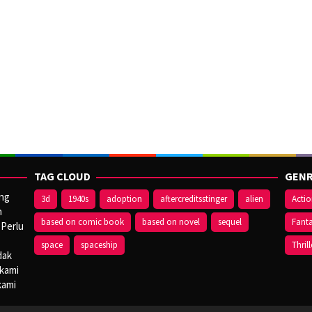
TAG CLOUD
GENR
ang
3d
1940s
adoption
aftercreditsstinger
alien
Acti
n
based on comic book
based on novel
sequel
Fant
 Perlu
space
spaceship
Thrill
dak
 kami
kami