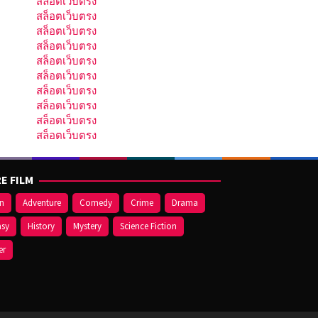
สล็อตเว็บตรง
สล็อตเว็บตรง
สล็อตเว็บตรง
สล็อตเว็บตรง
สล็อตเว็บตรง
สล็อตเว็บตรง
สล็อตเว็บตรง
สล็อตเว็บตรง
สล็อตเว็บตรง
สล็อตเว็บตรง
E FILM
on
Adventure
Comedy
Crime
Drama
asy
History
Mystery
Science Fiction
er