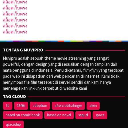
สล็อตเว็บตรง
สล็อตเว็บตรง
สล็อตเว็บตรง
สล็อตเว็บตรง
สล็อตเว็บตรง
สล็อตเว็บตรง
TENTANG MUVIPRO
Muvipro adalah sebuah theme movie streaming yang sangat
powerful, dengan design yang di sesuaikan dengan tampilan dan
mata pengguna di indonesia. Perlu diketahui, film-film yang terdapat
pada web ini didapatkan dari web pencarian di internet. Kami tidak
menyimpan file film tersebut di server sendiri dan kami hanya
menempelkan link-link tersebut di website kami
TAG CLOUD
3d
1940s
adoption
aftercreditsstinger
alien
based on comic book
based on novel
sequel
space
spaceship