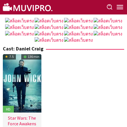
Skip
to
content
Cast:
Daniel Craig
7.5
136 min
HD
Star Wars: The
Force Awakens