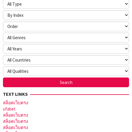
TEXT LINKS
สล็อตเว็บตรง
ufabet
สล็อตเว็บตรง
สล็อตเว็บตรง
สล็อตเว็บตรง