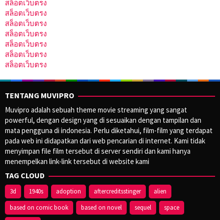
สล็อตเว็บตรง
สล็อตเว็บตรง
สล็อตเว็บตรง
สล็อตเว็บตรง
สล็อตเว็บตรง
สล็อตเว็บตรง
สล็อตเว็บตรง
TENTANG MUVIPRO
Muvipro adalah sebuah theme movie streaming yang sangat
powerful, dengan design yang di sesuaikan dengan tampilan dan
mata pengguna di indonesia. Perlu diketahui, film-film yang terdapat
pada web ini didapatkan dari web pencarian di internet. Kami tidak
menyimpan file film tersebut di server sendiri dan kami hanya
menempelkan link-link tersebut di website kami
TAG CLOUD
3d
1940s
adoption
aftercreditsstinger
alien
based on comic book
based on novel
sequel
space