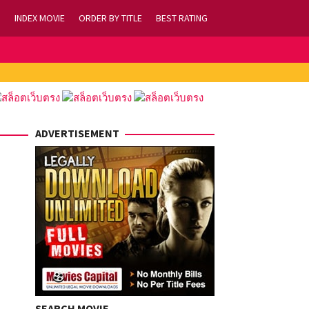
INDEX MOVIE
ORDER BY TITLE
BEST RATING
ADVERTISEMENT
SEARCH MOVIE