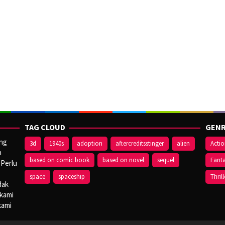
TAG CLOUD
GENR
ang
3d
1940s
adoption
aftercreditsstinger
alien
Acti
n
based on comic book
based on novel
sequel
Fant
 Perlu
space
spaceship
Thrill
dak
 kami
kami