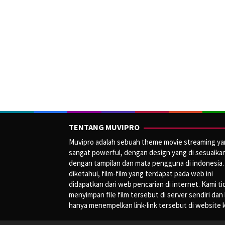
TENTANG MUVIPRO
Muvipro adalah sebuah theme movie streaming y
sangat powerful, dengan design yang di sesuaika
dengan tampilan dan mata pengguna di indonesia.
diketahui, film-film yang terdapat pada web ini
didapatkan dari web pencarian di internet. Kami ti
menyimpan file film tersebut di server sendiri dan
hanya menempelkan link-link tersebut di website 