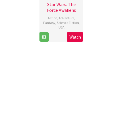
Star Wars: The
Force Awakens
Action
,
Adventure
,
Fantasy
,
Science Fiction
,
USA
15
J.J.
Watch
Dec
Abrams
2015