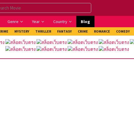
Genre
Year
Country
Blog
CRIME
MYSTERY
THRILLER
FANTASY
CRIME
ROMANCE
COMEDY