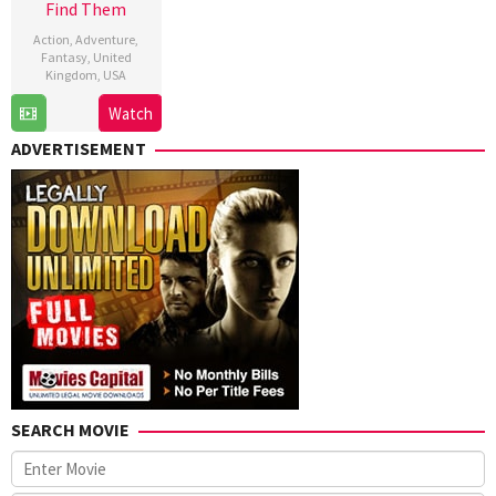
Find Them
Action
,
Adventure
,
Fantasy
,
United
Kingdom
,
USA
16
Anna
Watch
Nov
Worley
,
ADVERTISEMENT
2016
David
Yates
SEARCH MOVIE