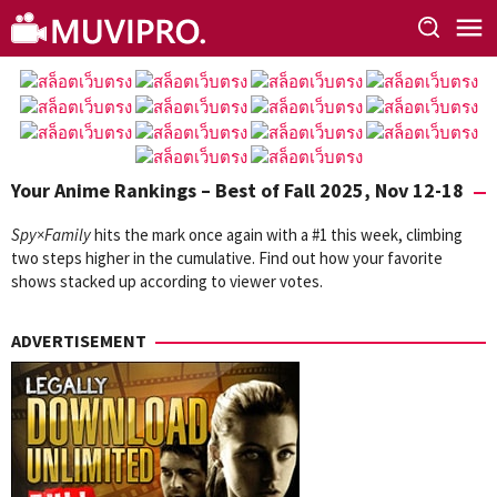
Skip
to
content
Your Anime Rankings – Best of Fall 2025, Nov 12-18
Spy×Family
hits the mark once again with a #1 this week, climbing
two steps higher in the cumulative. Find out how your favorite
shows stacked up according to viewer votes.
ADVERTISEMENT