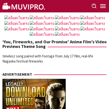
Skip
to
content
‘You, Fireworks, and Our Promise’ Anime Film’s Video
Previews Theme Song
timelesz song paired with footage from July 17 film, real-life
Nagaoka festival fireworks
ADVERTISEMENT