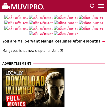
Skip
to
content
You are Ms. Servant Manga Resumes After 4 Months
Manga publishes new chapter on June 21
ADVERTISEMENT