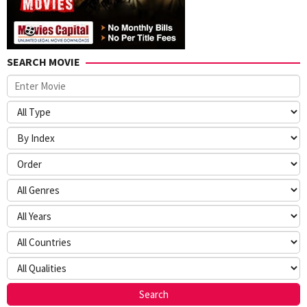
SEARCH MOVIE