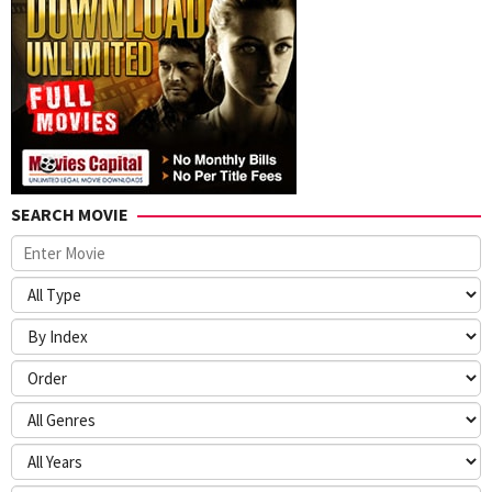
SEARCH MOVIE