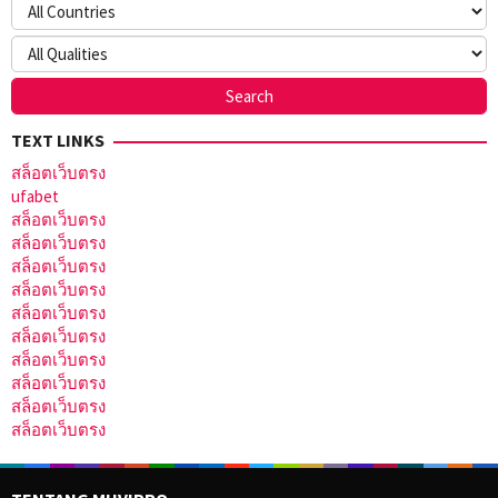
TEXT LINKS
สล็อตเว็บตรง
ufabet
สล็อตเว็บตรง
สล็อตเว็บตรง
สล็อตเว็บตรง
สล็อตเว็บตรง
สล็อตเว็บตรง
สล็อตเว็บตรง
สล็อตเว็บตรง
สล็อตเว็บตรง
สล็อตเว็บตรง
สล็อตเว็บตรง