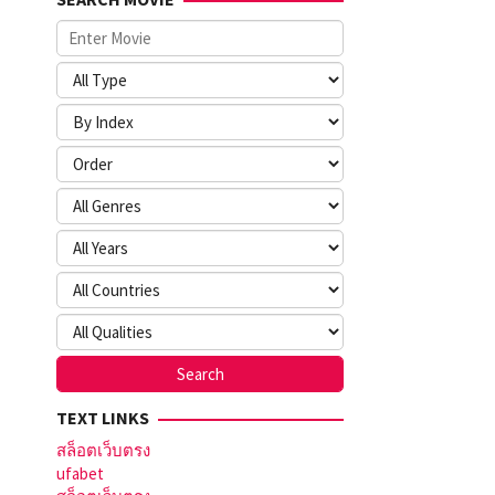
TEXT LINKS
สล็อตเว็บตรง
ufabet