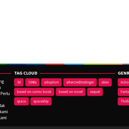
TAG CLOUD
GENR
ang
3d
1940s
adoption
aftercreditsstinger
alien
Acti
n
based on comic book
based on novel
sequel
Fant
 Perlu
space
spaceship
Thrill
dak
 kami
kami