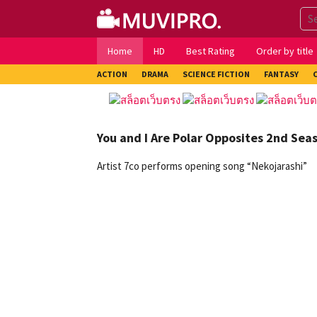
Skip
to
content
Home
HD
Best Rating
Order by title
ACTION
DRAMA
SCIENCE FICTION
FANTASY
You and I Are Polar Opposites 2nd Se
Artist 7co performs opening song “Nekojarashi”