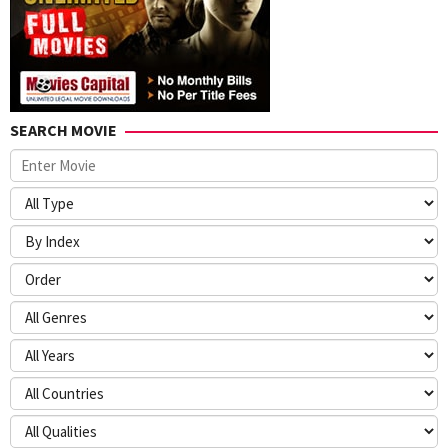
SEARCH MOVIE