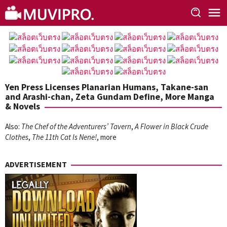
Skip
to
content
Yen Press Licenses Planarian Humans, Takane-san
and Arashi-chan, Zeta Gundam Define, More Manga
& Novels
Also:
The Chef of the Adventurers’ Tavern
,
A Flower in Black Crude
Clothes
,
The 11th Cat Is Nene!
, more
ADVERTISEMENT