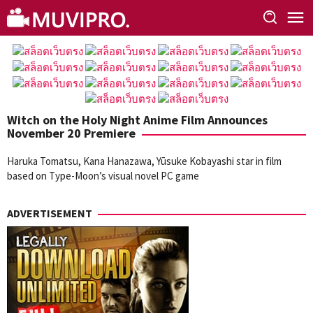
Skip
to
content
Witch on the Holy Night Anime Film Announces
November 20 Premiere
Haruka Tomatsu, Kana Hanazawa, Yūsuke Kobayashi star in film
based on Type-Moon’s visual novel PC game
ADVERTISEMENT