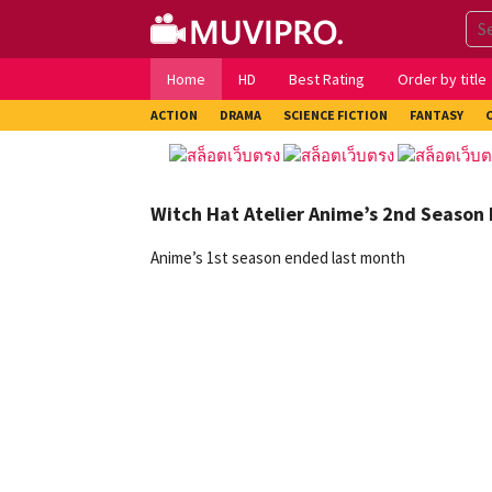
Skip
to
content
Home
HD
Best Rating
Order by title
ACTION
DRAMA
SCIENCE FICTION
FANTASY
Witch Hat Atelier Anime’s 2nd Season
Anime’s 1st season ended last month