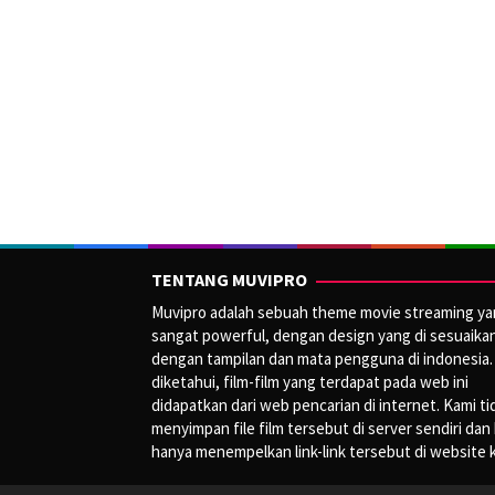
TENTANG MUVIPRO
Muvipro adalah sebuah theme movie streaming y
sangat powerful, dengan design yang di sesuaika
dengan tampilan dan mata pengguna di indonesia.
diketahui, film-film yang terdapat pada web ini
didapatkan dari web pencarian di internet. Kami ti
menyimpan file film tersebut di server sendiri dan
hanya menempelkan link-link tersebut di website 