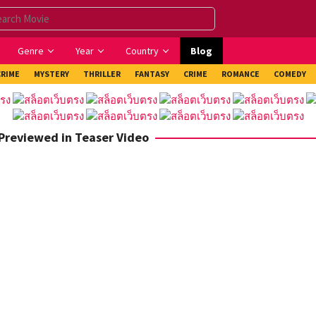
Genre
Year
Country
Blog
CRIME
MYSTERY
THRILLER
FANTASY
CRIME
ROMANCE
COMEDY
 Previewed in Teaser Video