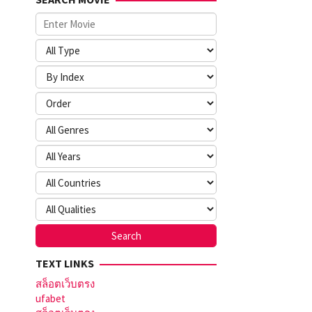
TEXT LINKS
สล็อตเว็บตรง
ufabet