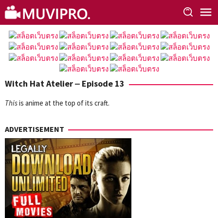
Skip
to
content
Witch Hat Atelier ‒ Episode 13
This
is anime at the top of its craft.
ADVERTISEMENT