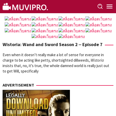
Skip
to
content
Wistoria: Wand and Sword Season 2 ‒ Episode 7
Even when it doesn’t really make a lot of sense for everyone in
charge to be acting like petty, shortsighted dillweeds,
Wistoria
insists that, no, it’s true, the whole damned world is really just out
to get Will, specifically
ADVERTISEMENT