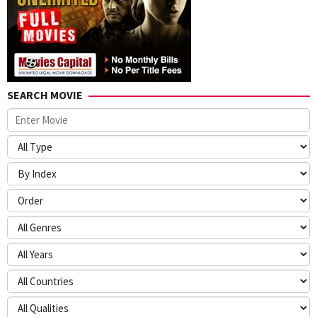
SEARCH MOVIE