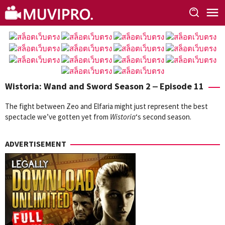
Skip
to
content
Wistoria: Wand and Sword Season 2 ‒ Episode 11
The fight between Zeo and Elfaria might just represent the best
spectacle we’ve gotten yet from
Wistoria
‘s second season.
ADVERTISEMENT