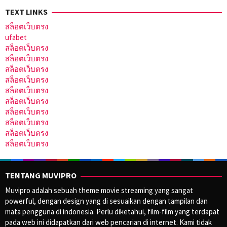
TEXT LINKS
สล็อตเว็บตรง
ufabet
สล็อตเว็บตรง
สล็อตเว็บตรง
สล็อตเว็บตรง
สล็อตเว็บตรง
สล็อตเว็บตรง
สล็อตเว็บตรง
สล็อตเว็บตรง
สล็อตเว็บตรง
สล็อตเว็บตรง
สล็อตเว็บตรง
TENTANG MUVIPRO
Muvipro adalah sebuah theme movie streaming yang sangat
powerful, dengan design yang di sesuaikan dengan tampilan dan
mata pengguna di indonesia. Perlu diketahui, film-film yang terdapat
pada web ini didapatkan dari web pencarian di internet. Kami tidak