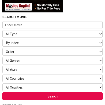
SEARCH MOVIE