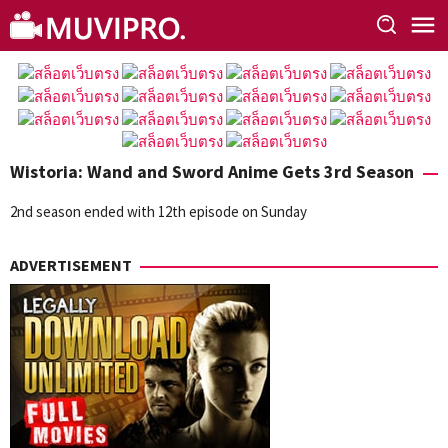
Skip
to
content
Wistoria: Wand and Sword Anime Gets 3rd Season
2nd season ended with 12th episode on Sunday
ADVERTISEMENT