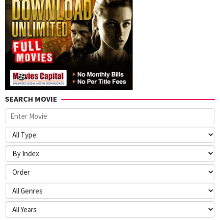
SEARCH MOVIE