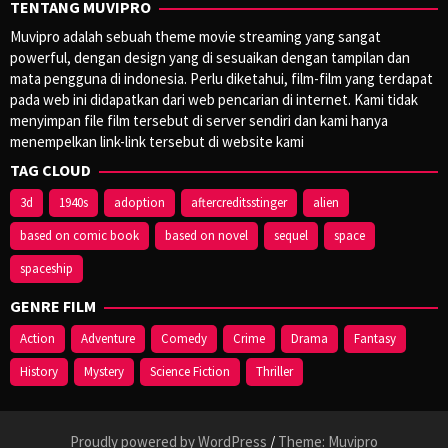
TENTANG MUVIPRO
Muvipro adalah sebuah theme movie streaming yang sangat
powerful, dengan design yang di sesuaikan dengan tampilan dan
mata pengguna di indonesia. Perlu diketahui, film-film yang terdapat
pada web ini didapatkan dari web pencarian di internet. Kami tidak
menyimpan file film tersebut di server sendiri dan kami hanya
menempelkan link-link tersebut di website kami
TAG CLOUD
3d
1940s
adoption
aftercreditsstinger
alien
based on comic book
based on novel
sequel
space
spaceship
GENRE FILM
Action
Adventure
Comedy
Crime
Drama
Fantasy
History
Mystery
Science Fiction
Thriller
Proudly powered by WordPress
/
Theme: Muvipro