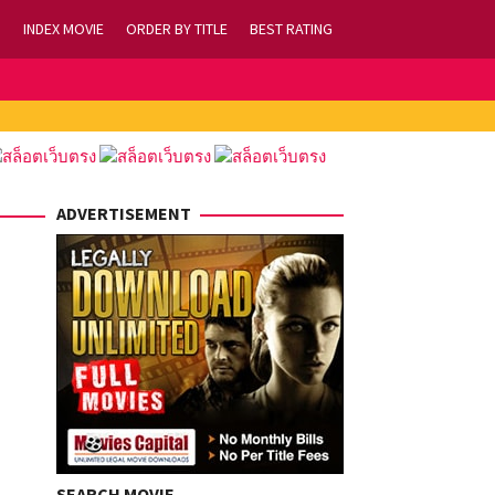
INDEX MOVIE
ORDER BY TITLE
BEST RATING
ADVERTISEMENT
SEARCH MOVIE