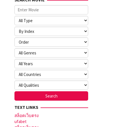
TEXT LINKS
สล็อตเว็บตรง
ufabet