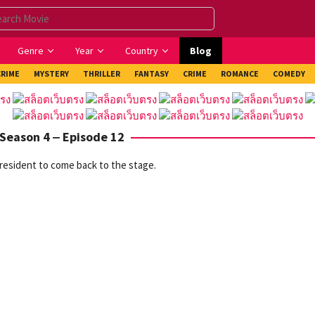
Genre
Year
Country
Blog
CRIME
MYSTERY
THRILLER
FANTASY
CRIME
ROMANCE
COMEDY
Season 4 ‒ Episode 12
president to come back to the stage.