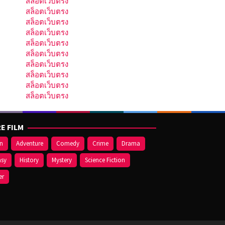
สล็อตเว็บตรง
สล็อตเว็บตรง
สล็อตเว็บตรง
สล็อตเว็บตรง
สล็อตเว็บตรง
สล็อตเว็บตรง
สล็อตเว็บตรง
สล็อตเว็บตรง
สล็อตเว็บตรง
สล็อตเว็บตรง
E FILM
on
Adventure
Comedy
Crime
Drama
asy
History
Mystery
Science Fiction
er