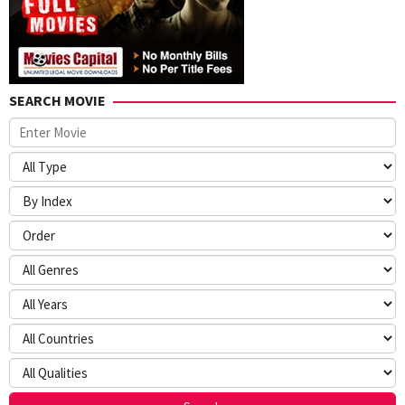
SEARCH MOVIE