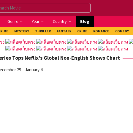
Genre
Year
Country
Blog
CRIME
MYSTERY
THRILLER
FANTASY
CRIME
ROMANCE
COMEDY
ries Tops Neflix’s Global Non-English Shows Chart
December 29 – January 4