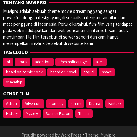
TENTANG MUVIPRO
Muvipro adalah sebuah theme movie streaming yang sangat
powerful, dengan design yang di sesuaikan dengan tampilan dan
mata pengguna di indonesia. Perlu diketahui, film-film yang terdapat
pada web ini didapatkan dari web pencarian di internet. Kami tidak
menyimpan file film tersebut di server sendiri dan kami hanya
menempelkan link-link tersebut di website kami
TAG CLOUD
3d
1940s
adoption
aftercreditsstinger
alien
based on comic book
based on novel
sequel
space
spaceship
GENRE FILM
Action
Adventure
Comedy
Crime
Drama
Fantasy
History
Mystery
Science Fiction
Thriller
Proudly powered by WordPress
/
Theme: Muvipro