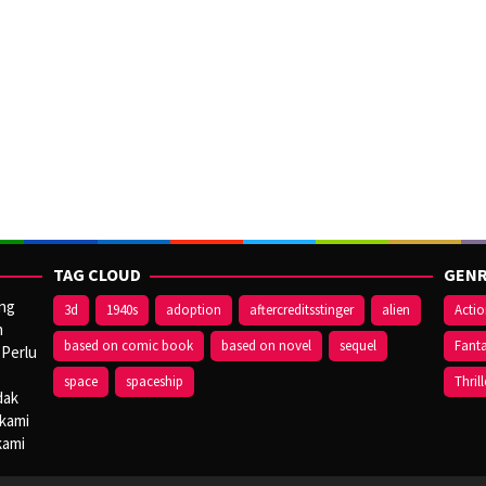
TAG CLOUD
GENR
ang
3d
1940s
adoption
aftercreditsstinger
alien
Acti
n
based on comic book
based on novel
sequel
Fant
 Perlu
space
spaceship
Thrill
dak
 kami
kami