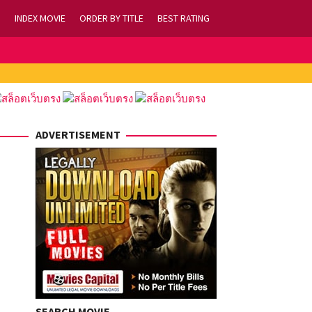
INDEX MOVIE
ORDER BY TITLE
BEST RATING
ADVERTISEMENT
SEARCH MOVIE