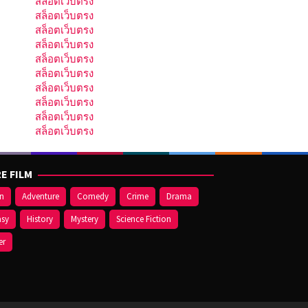
สล็อตเว็บตรง
สล็อตเว็บตรง
สล็อตเว็บตรง
สล็อตเว็บตรง
สล็อตเว็บตรง
สล็อตเว็บตรง
สล็อตเว็บตรง
สล็อตเว็บตรง
สล็อตเว็บตรง
สล็อตเว็บตรง
E FILM
on
Adventure
Comedy
Crime
Drama
asy
History
Mystery
Science Fiction
er