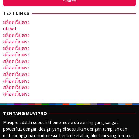
TEXT LINKS
สล็อตเว็บตรง
ufabet
สล็อตเว็บตรง
สล็อตเว็บตรง
สล็อตเว็บตรง
สล็อตเว็บตรง
สล็อตเว็บตรง
สล็อตเว็บตรง
สล็อตเว็บตรง
สล็อตเว็บตรง
สล็อตเว็บตรง
สล็อตเว็บตรง
TENTANG MUVIPRO
Muvipro adalah sebuah theme movie streaming yang sangat
powerful, dengan design yang di sesuaikan dengan tampilan dan
mata pengguna di indonesia. Perlu diketahui, film-film yang terdapat