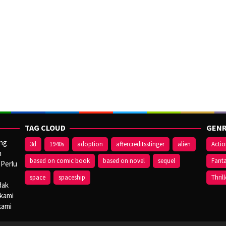
TAG CLOUD
GENR
ang
3d
1940s
adoption
aftercreditsstinger
alien
Acti
n
based on comic book
based on novel
sequel
Fant
 Perlu
space
spaceship
Thrill
dak
 kami
kami