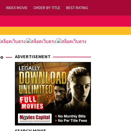
INDEX MOVIE
ORDER BY TITLE
BEST RATING
eo
ADVERTISEMENT
SEARCH MOVIE