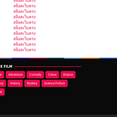
สล็อตเว็บตรง
สล็อตเว็บตรง
สล็อตเว็บตรง
สล็อตเว็บตรง
สล็อตเว็บตรง
สล็อตเว็บตรง
สล็อตเว็บตรง
สล็อตเว็บตรง
สล็อตเว็บตรง
สล็อตเว็บตรง
E FILM
on
Adventure
Comedy
Crime
Drama
asy
History
Mystery
Science Fiction
er