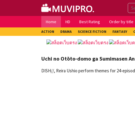
Skip
to
content
Home
HD
Best Rating
Order by title
ACTION
DRAMA
SCIENCE FICTION
FANTASY
Uchi no Otōto-domo ga Sumimasen Ani
DISH//, Reira Ushio perform themes for 24-episod