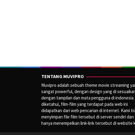
TENTANG MUVIPRO
Muvipro adalah sebuah theme movie streaming y
sangat powerful, dengan design yang di sesuaika
dengan tampilan dan mata pengguna di indonesia.
diketahui, film-film yang terdapat pada web ini
didapatkan dari web pencarian di internet. Kami ti
menyimpan file film tersebut di server sendiri dan
hanya menempelkan link-link tersebut di website 