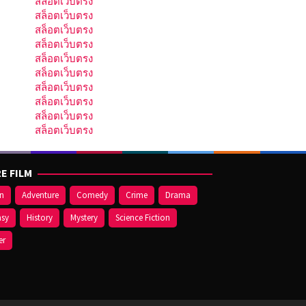
สล็อตเว็บตรง
สล็อตเว็บตรง
สล็อตเว็บตรง
สล็อตเว็บตรง
สล็อตเว็บตรง
สล็อตเว็บตรง
สล็อตเว็บตรง
สล็อตเว็บตรง
สล็อตเว็บตรง
สล็อตเว็บตรง
E FILM
on
Adventure
Comedy
Crime
Drama
asy
History
Mystery
Science Fiction
er