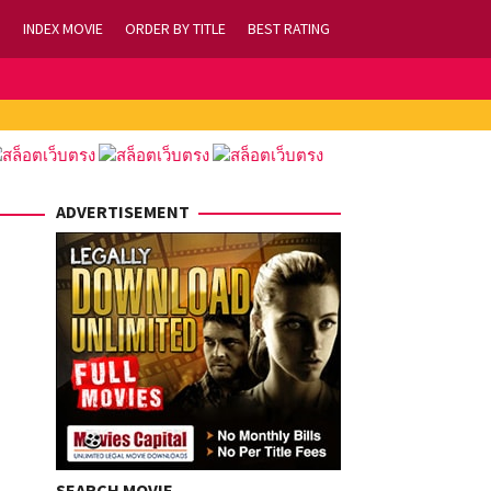
INDEX MOVIE
ORDER BY TITLE
BEST RATING
ADVERTISEMENT
SEARCH MOVIE