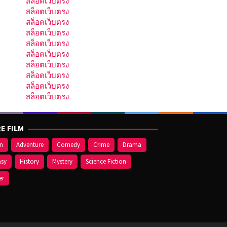
สล็อตเว็บตรง
สล็อตเว็บตรง
สล็อตเว็บตรง
สล็อตเว็บตรง
สล็อตเว็บตรง
สล็อตเว็บตรง
สล็อตเว็บตรง
สล็อตเว็บตรง
สล็อตเว็บตรง
สล็อตเว็บตรง
E FILM
on
Adventure
Comedy
Crime
Drama
asy
History
Mystery
Science Fiction
er