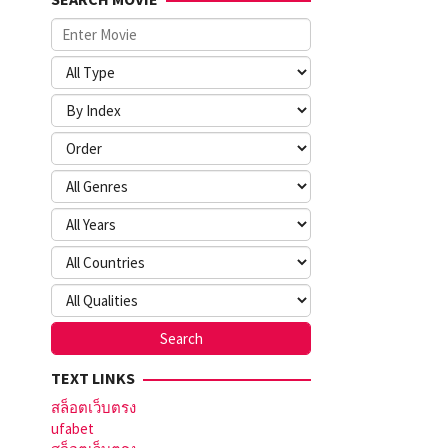
TEXT LINKS
สล็อตเว็บตรง
ufabet