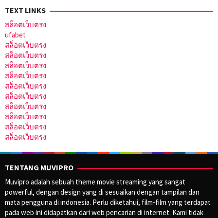
TEXT LINKS
สล็อตเว็บตรง
ufabet
สล็อตเว็บตรง
สล็อตเว็บตรง
สล็อตเว็บตรง
สล็อตเว็บตรง
สล็อตเว็บตรง
สล็อตเว็บตรง
สล็อตเว็บตรง
สล็อตเว็บตรง
สล็อตเว็บตรง
สล็อตเว็บตรง
TENTANG MUVIPRO
Muvipro adalah sebuah theme movie streaming yang sangat
powerful, dengan design yang di sesuaikan dengan tampilan dan
mata pengguna di indonesia. Perlu diketahui, film-film yang terdapat
pada web ini didapatkan dari web pencarian di internet. Kami tidak