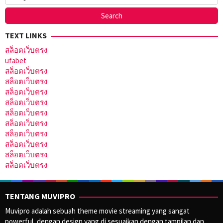
TEXT LINKS
สล็อตเว็บตรง
ufabet
สล็อตเว็บตรง
สล็อตเว็บตรง
สล็อตเว็บตรง
สล็อตเว็บตรง
สล็อตเว็บตรง
สล็อตเว็บตรง
สล็อตเว็บตรง
สล็อตเว็บตรง
สล็อตเว็บตรง
สล็อตเว็บตรง
TENTANG MUVIPRO
Muvipro adalah sebuah theme movie streaming yang sangat
powerful, dengan design yang di sesuaikan dengan tampilan dan