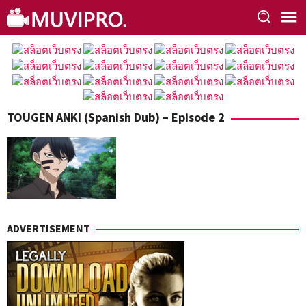
Skip
to
content
TOUGEN ANKI (Spanish Dub) – Episode 2
ADVERTISEMENT