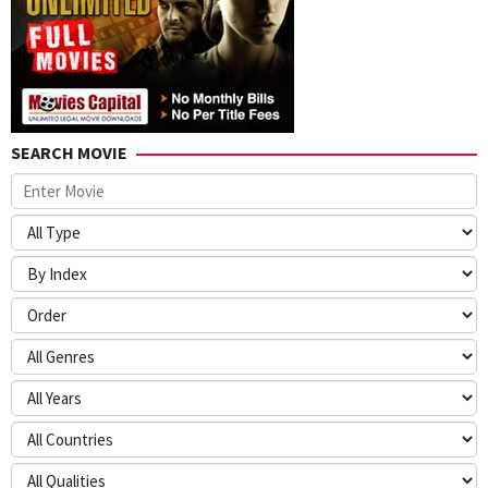
SEARCH MOVIE