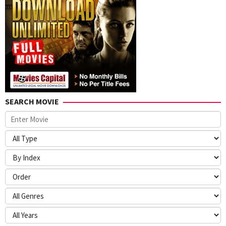
SEARCH MOVIE