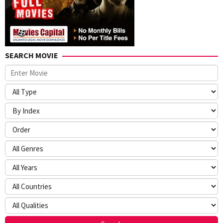
SEARCH MOVIE