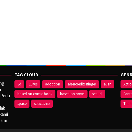
TAG CLOUD
GENR
ang
3d
1940s
adoption
aftercreditsstinger
alien
Acti
n
based on comic book
based on novel
sequel
Fant
 Perlu
space
spaceship
Thrill
dak
 kami
kami