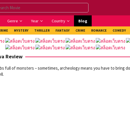
Genre
Year
Country
Blog
CRIME
MYSTERY
THRILLER
FANTASY
CRIME
ROMANCE
COMEDY
wa Review
mbs full of monsters – sometimes, archeology means you have to bring 
l.