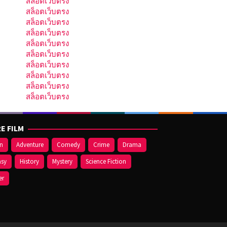
สล็อตเว็บตรง
สล็อตเว็บตรง
สล็อตเว็บตรง
สล็อตเว็บตรง
สล็อตเว็บตรง
สล็อตเว็บตรง
สล็อตเว็บตรง
สล็อตเว็บตรง
สล็อตเว็บตรง
สล็อตเว็บตรง
E FILM
on
Adventure
Comedy
Crime
Drama
asy
History
Mystery
Science Fiction
er