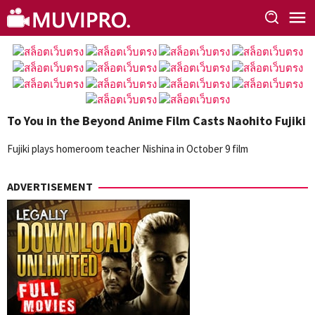
Skip
to
content
To You in the Beyond Anime Film Casts Naohito Fujiki
Fujiki plays homeroom teacher Nishina in October 9 film
ADVERTISEMENT