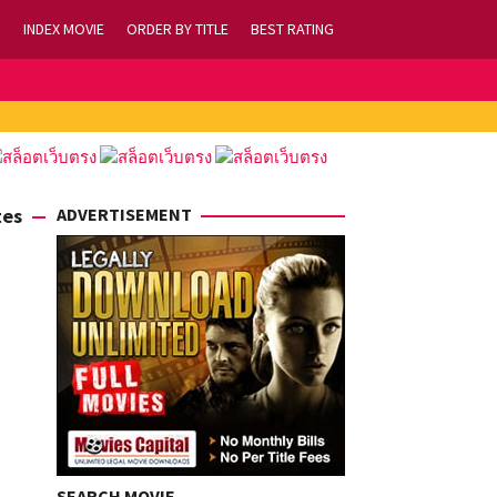
INDEX MOVIE
ORDER BY TITLE
BEST RATING
tes
ADVERTISEMENT
SEARCH MOVIE