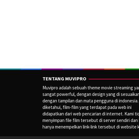
TENTANG MUVIPRO
Muvipro adalah sebuah theme movie streaming y
sangat powerful, dengan design yang di sesuaika
dengan tampilan dan mata pengguna di indonesia.
diketahui, film-film yang terdapat pada web ini
didapatkan dari web pencarian di internet. Kami ti
menyimpan file film tersebut di server sendiri dan
hanya menempelkan link-link tersebut di website 