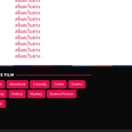
สล็อตเว็บตรง
สล็อตเว็บตรง
สล็อตเว็บตรง
สล็อตเว็บตรง
สล็อตเว็บตรง
สล็อตเว็บตรง
สล็อตเว็บตรง
สล็อตเว็บตรง
สล็อตเว็บตรง
สล็อตเว็บตรง
E FILM
on
Adventure
Comedy
Crime
Drama
asy
History
Mystery
Science Fiction
er